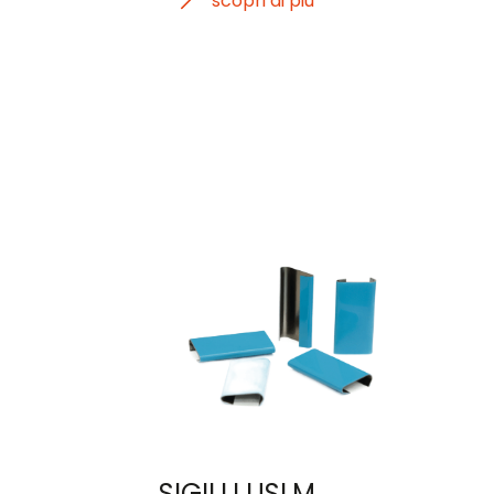
scopri di più
SIGILLI USLM