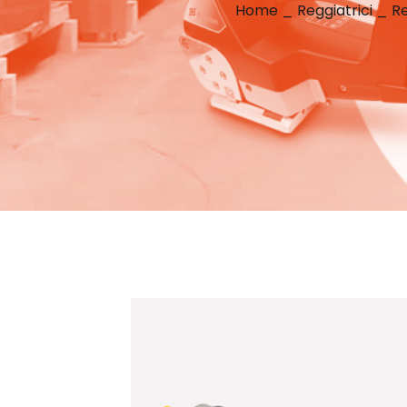
Home
_
Reggiatrici
_
Re