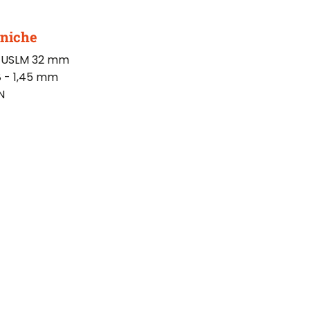
cniche
o USLM 32 mm
8 - 1,45 mm
N