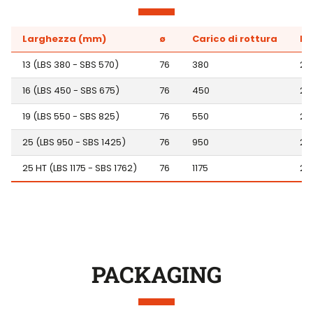
Larghezza (mm)
ø
Carico di rottura
Ro
13 (LBS 380 - SBS 570)
76
380
2
16 (LBS 450 - SBS 675)
76
450
2
19 (LBS 550 - SBS 825)
76
550
2
25 (LBS 950 - SBS 1425)
76
950
2
25 HT (LBS 1175 - SBS 1762)
76
1175
2
PACKAGING