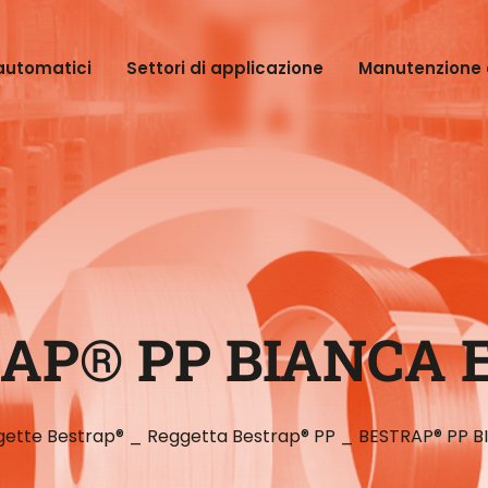
automatici
Settori di applicazione
Manutenzione 
AP® PP BIANCA 
gette Bestrap®
_
Reggetta Bestrap® PP
_
BESTRAP® PP B