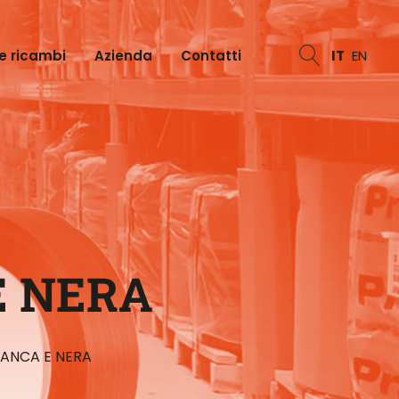
e ricambi
Azienda
Contatti
IT
EN
E NERA
IANCA E NERA