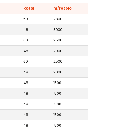
Rotoli
m/rotolo
60
2800
48
3000
60
2500
48
2000
60
2500
48
2000
48
1500
48
1500
48
1500
48
1500
48
1500