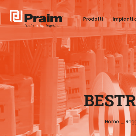
Prodotti
Impianti 
BESTR
Home
_
Reg