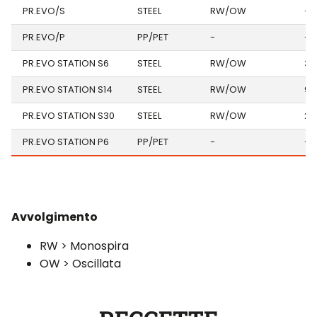
PR.EVO/S
STEEL
RW/OW
-
PR.EVO/P
PP/PET
-
-
PR.EVO STATION S6
STEEL
RW/OW
3-
PR.EVO STATION S14
STEEL
RW/OW
9-
PR.EVO STATION S30
STEEL
RW/OW
22
PR.EVO STATION P6
PP/PET
-
-
Avvolgimento
RW > Monospira
OW > Oscillata